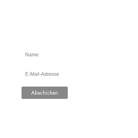
Newsletter Bestellung
Abschicken
Du kannst den Newsletter jeder Zeit wieder
abbestellen, indem Du auf den Link am Ende
unserer Emails klickst. Weitere Informationen zu
unserer Datenschutzerklärung findest Du
hier.
Wir verwenden Brevo als unsere Marketing-